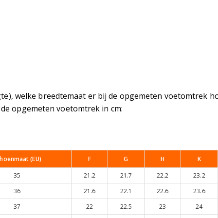
gte), welke breedtemaat er bij de opgemeten voetomtrek hoo
 de opgemeten voetomtrek in cm:
hoenmaat (EU)
F
G
H
K
35
21.2
21.7
22.2
23.2
36
21.6
22.1
22.6
23.6
37
22
22.5
23
24