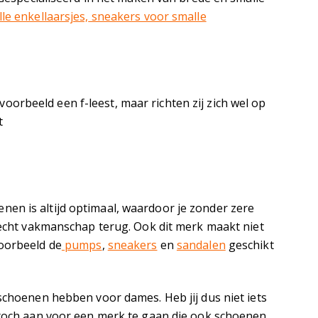
le enkellaarsjes,
sneakers voor smalle
rbeeld een f-leest, maar richten zij zich wel op
t
en is altijd optimaal, waardoor je zonder zere
n echt vakmanschap terug. Ook dit merk maakt niet
voorbeeld de
pumps
,
sneakers
en
sandalen
geschikt
schoenen hebben voor dames. Heb jij dus niet iets
e toch aan voor een merk te gaan die ook schoenen