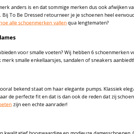
 merk anders is en dat sommige merken dus ook afwijken 
is. Bij To Be Dressed retourneer je je schoenen heel eenvou
hoe alle schoenmerken vallen
qua lengtematen?
 dames
den voor smalle voeten? Wij hebben 6 schoenmerken voor 
k merk smalle enkellaarsjes, sandalen of sneakers aanbiedt
oral bekend staat om haar elegante pumps. Klassiek elegan
jd naar de perfecte fit en dat is dan ook de reden dat zij s
oeten
zijn een echte aanrader!
 kwalitatief hoogwaardige en modieuze damesschoenen. Ge