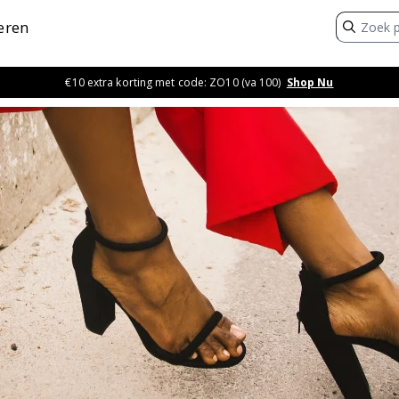
eren
€10 extra korting met code: ZO10 (va 100)
Shop Nu