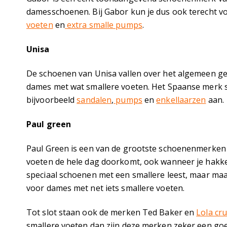
damesschoenen. Bij Gabor kun je dus ook terecht vo
voeten
en
extra smalle pumps
.
Unisa
De schoenen van Unisa vallen over het algemeen gew
dames met wat smallere voeten. Het Spaanse merk 
bijvoorbeeld
sandalen
,
pumps
en
enkellaarzen
aan.
Paul green
Paul Green is een van de grootste schoenenmerken v
voeten de hele dag doorkomt, ook wanneer je hakken 
speciaal schoenen met een smallere leest, maar maa
voor dames met net iets smallere voeten.
Tot slot staan ook de merken Ted Baker en
Lola cr
smallere voeten dan zijn deze merken zeker een goe