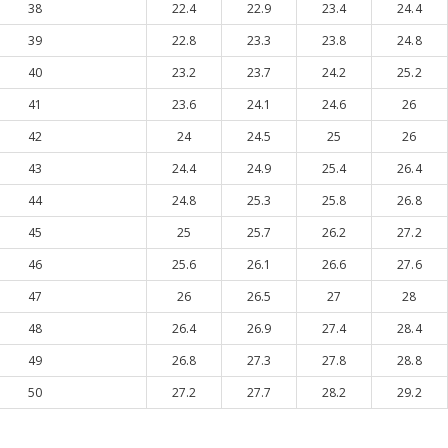
38
22.4
22.9
23.4
24.4
39
22.8
23.3
23.8
24.8
40
23.2
23.7
24.2
25.2
41
23.6
24.1
24.6
26
42
24
24.5
25
26
43
24.4
24.9
25.4
26.4
44
24.8
25.3
25.8
26.8
45
25
25.7
26.2
27.2
46
25.6
26.1
26.6
27.6
47
26
26.5
27
28
48
26.4
26.9
27.4
28.4
49
26.8
27.3
27.8
28.8
50
27.2
27.7
28.2
29.2