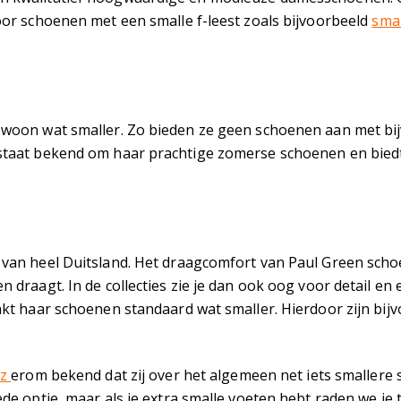
or schoenen met een smalle f-leest zoals bijvoorbeeld
smal
oon wat smaller. Zo bieden ze geen schoenen aan met bijvoo
staat bekend om haar prachtige zomerse schoenen en bied
an heel Duitsland. Het draagcomfort van Paul Green schoen
draagt. In de collecties zie je dan ook oog voor detail e
kt haar schoenen standaard wat smaller. Hierdoor zijn bij
uz
erom bekend dat zij over het algemeen net iets smallere 
de optie, maar als je extra smalle voeten hebt raden we j