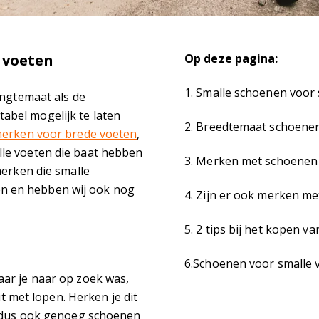
 voeten
Op deze pagina:
1. Smalle schoenen voor
engtemaat als de
bel mogelijk te laten
2. Breedtemaat schoene
erken voor brede voeten
,
le voeten die baat hebben
3. Merken met schoenen
merken die smalle
n en hebben wij ook nog
4. Zijn er ook merken m
5. 2 tips bij het kopen 
6.Schoenen voor smalle 
ar je naar op zoek was,
it met lopen. Herken je dit
r dus ook genoeg schoenen