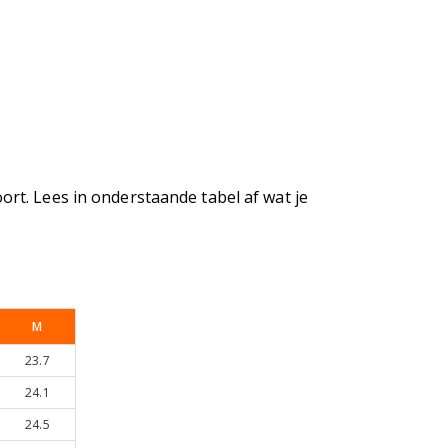
rt. Lees in onderstaande tabel af wat je
M
23.7
24.1
24.5