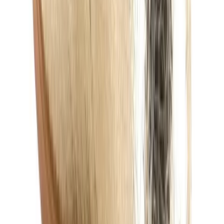
Zweetvlekken uit kleding halen
Nubuck schoenen schoonmaken