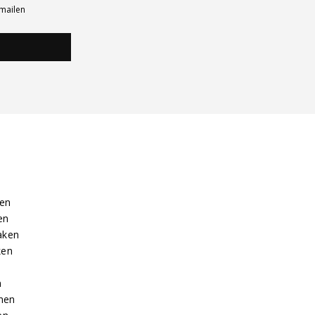
-mailen
ren
en
aken
ken
n
enen