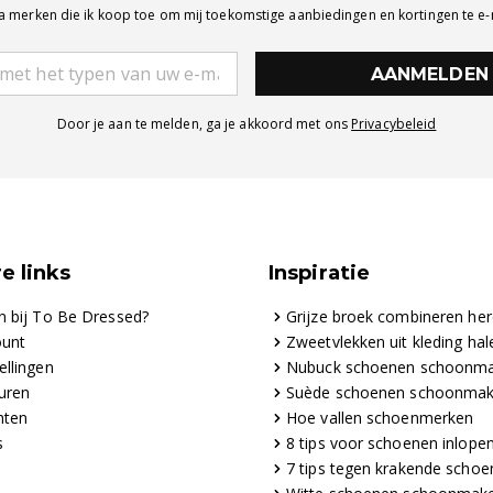
a merken die ik koop toe om mij toekomstige aanbiedingen en kortingen te e
AANMELDEN
Door je aan te melden, ga je akkoord met ons
Privacybeleid
e links
Inspiratie
n bij To Be Dressed?
Grijze broek combineren he
ount
Zweetvlekken uit kleding hal
ellingen
Nubuck schoenen schoonm
uren
Suède schoenen schoonma
hten
Hoe vallen schoenmerken
s
8 tips voor schoenen inlope
7 tips tegen krakende scho