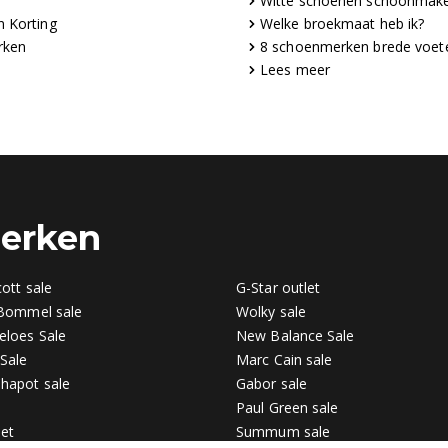
Witte schoenen schoonmak
n Korting
Welke broekmaat heb ik?
rken
8 schoenmerken brede voet
Lees meer
merken
ott sale
G-Star outlet
 Bommel sale
Wolky sale
eloes Sale
New Balance Sale
Sale
Marc Cain sale
hapot sale
Gabor sale
Paul Green sale
let
Summum sale