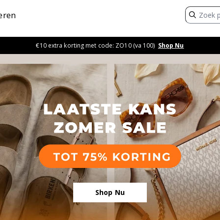
eren
€10 extra korting met code: ZO10 (va 100)
Shop Nu
Shop Nu