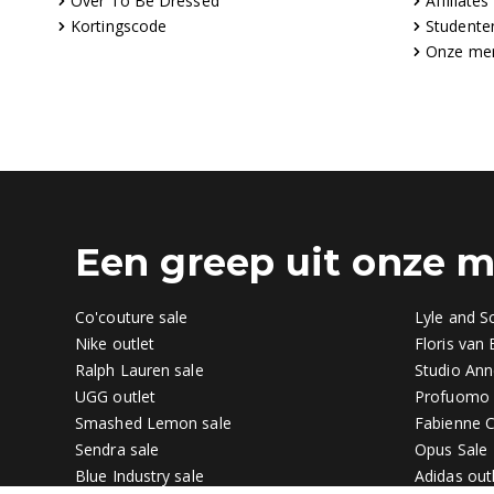
Over To Be Dressed
Affiliates
Kortingscode
Studente
Onze me
Een greep uit onze 
Co'couture sale
Lyle and Sc
Nike outlet
Floris van
Ralph Lauren sale
Studio Ann
UGG outlet
Profuomo 
Smashed Lemon sale
Fabienne C
Sendra sale
Opus Sale
Blue Industry sale
Adidas out