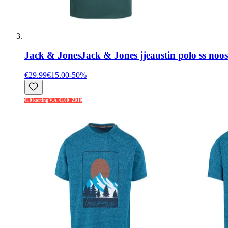
Jack & Jones
Jack & Jones jjeaustin polo ss noo
€29.99
€15.00
-
50
%
€10 korting V.A. €100: Z010