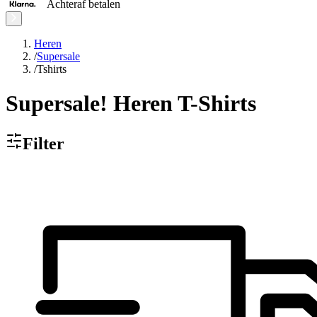
Achteraf betalen
Heren
/
Supersale
/
Tshirts
Supersale! Heren T-Shirts
Filter