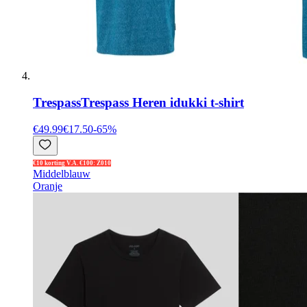
Trespass
Trespass Heren idukki t-shirt
€49.99
€17.50
-
65
%
€10 korting V.A. €100: Z010
Middelblauw
Oranje