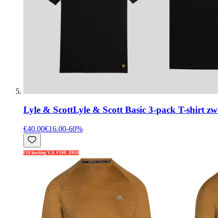
Lyle & Scott
Lyle & Scott Basic 3-pack T-shirt zw
€40.00
€16.00
-
60
%
€10 korting V.A. €100: Z010