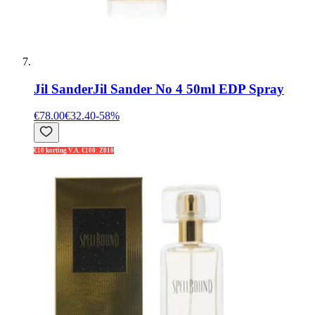
Jil Sander
Jil Sander No 4 50ml EDP Spray
€78.00
€32.40
-
58
%
€10 korting V.A. €100: Z010