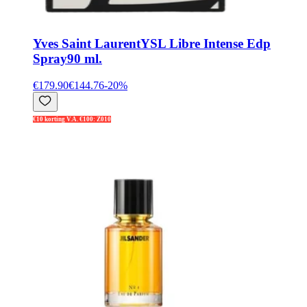
Yves Saint Laurent
YSL Libre Intense Edp
Spray90 ml.
€179.90
€144.76
-
20
%
€10 korting V.A. €100: Z010