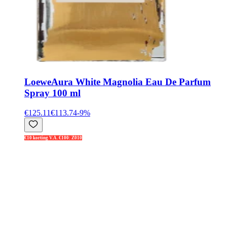
Loewe
Aura White Magnolia Eau De Parfum
Spray 100 ml
€125.11
€113.74
-
9
%
€10 korting V.A. €100: Z010