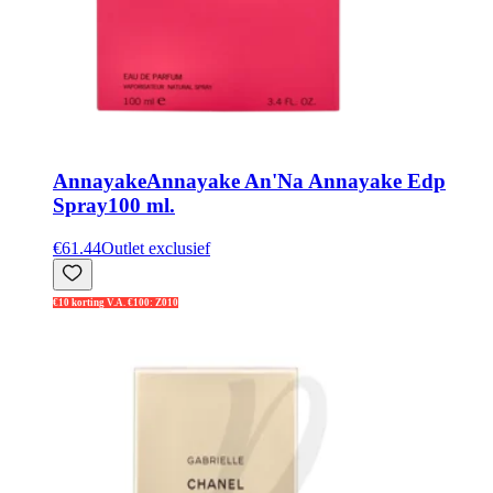
Annayake
Annayake An'Na Annayake Edp
Spray100 ml.
€61.44
Outlet exclusief
€10 korting V.A. €100: Z010