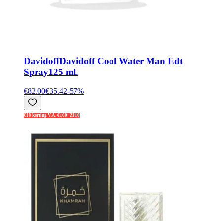
Davidoff
Davidoff Cool Water Man Edt
Spray125 ml.
€82.00
€35.42
-
57
%
€10 korting V.A. €100: Z010