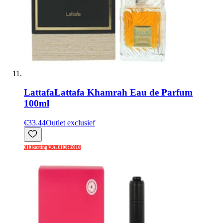
Lattafa
Lattafa Khamrah Eau de Parfum
100ml
€33.44
Outlet exclusief
€10 korting V.A. €100: Z010