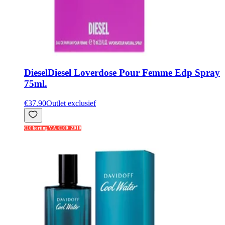
Diesel
Diesel Loverdose Pour Femme Edp Spray
75ml.
€37.90
Outlet exclusief
€10 korting V.A. €100: Z010