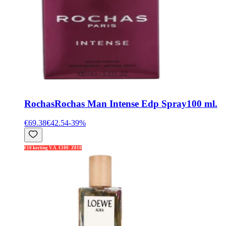
Rochas
Rochas Man Intense Edp Spray100 ml.
€69.38
€42.54
-
39
%
€10 korting V.A. €100: Z010