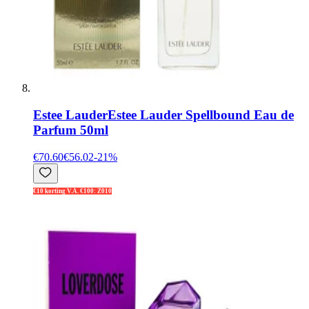
Estee Lauder
Estee Lauder Spellbound Eau de
Parfum 50ml
€70.60
€56.02
-
21
%
€10 korting V.A. €100: Z010