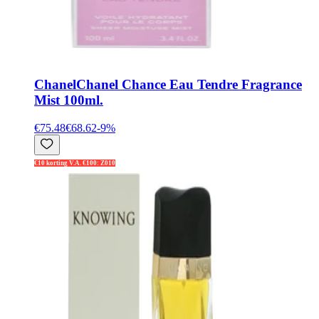
Chanel
Chanel Chance Eau Tendre Fragrance
Mist 100ml.
€75.48
€68.62
-
9
%
€10 korting V.A. €100: Z010