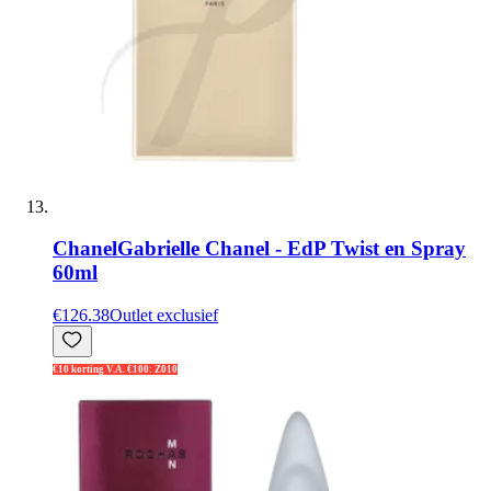
Chanel
Gabrielle Chanel - EdP Twist en Spray
60ml
€126.38
Outlet exclusief
€10 korting V.A. €100: Z010