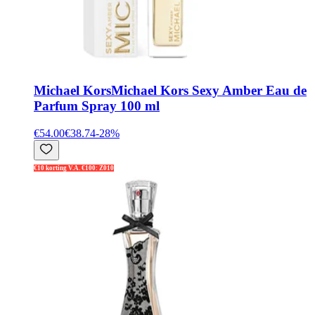
Michael Kors
Michael Kors Sexy Amber Eau de
Parfum Spray 100 ml
€54.00
€38.74
-
28
%
€10 korting V.A. €100: Z010