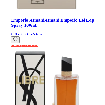
Emporio Armani
Armani Emporio Lei Edp
Spray 100ml.
€105.00
€66.52
-
37
%
€10 korting V.A. €100: Z010