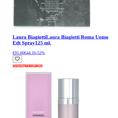
Laura Biagiotti
Laura Biagiotti Roma Uomo
Edt Spray125 ml.
€91.00
€44.10
-
52
%
€10 korting V.A. €100: Z010