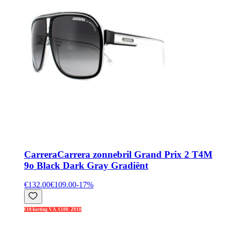
Carrera
Carrera zonnebril Grand Prix 2 T4M
9o Black Dark Gray Gradiënt
€132.00
€109.00
-
17
%
€10 korting V.A. €100: Z010