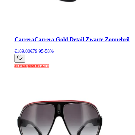
Carrera
Carrera Gold Detail Zwarte Zonnebril
€189.00
€79.95
-
58
%
€10 korting V.A. €100: Z010