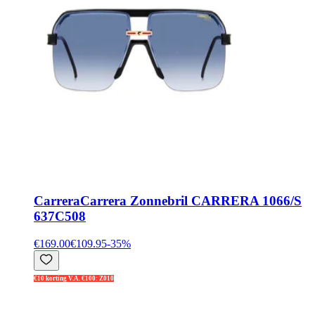
Carrera
Carrera Zonnebril CARRERA 1066/S
637C508
€169.00
€109.95
-
35
%
€10 korting V.A. €100: Z010