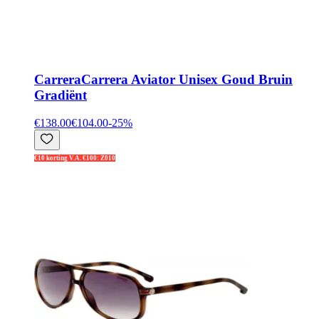
Carrera
Carrera Aviator Unisex Goud Bruin
Gradiënt
€138.00
€104.00
-
25
%
€10 korting V.A. €100: Z010