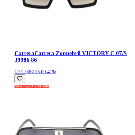
Carrera
Carrera Zonnebril VICTORY C 07/S
39986 86
€191.00
€113.00
-
41
%
€10 korting V.A. €100: Z010