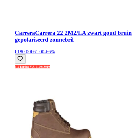
Carrera
Carrera 22 2M2/LA zwart goud bruin
gepolariseerd zonnebril
€180.00
€61.00
-
66
%
€10 korting V.A. €100: Z010