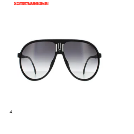
€10 korting V.A. €100: Z010