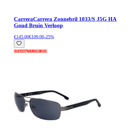
Carrera
Carrera Zonnebril 1033/S J5G HA
Goud Bruin Verloop
€145.00
€109.00
-
25
%
€10 korting V.A. €100: Z010