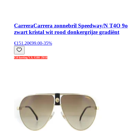
Carrera
Carrera zonnebril Speedway/N T4O 9o
zwart kristal wit rood donkergrijze gradiënt
€151.20
€99.00
-
35
%
€10 korting V.A. €100: Z010