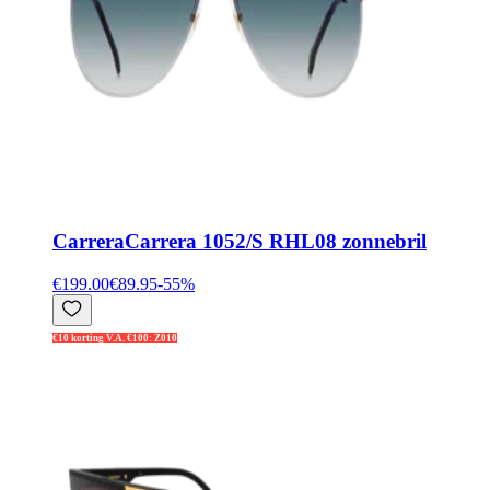
Carrera
Carrera 1052/S RHL08 zonnebril
€199.00
€89.95
-
55
%
€10 korting V.A. €100: Z010