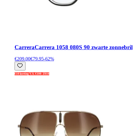
Carrera
Carrera 1058 080S 90 zwarte zonnebril
€209.00
€79.95
-
62
%
€10 korting V.A. €100: Z010