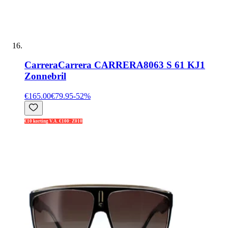
Carrera
Carrera CARRERA8063 S 61 KJ1
Zonnebril
€165.00
€79.95
-
52
%
€10 korting V.A. €100: Z010