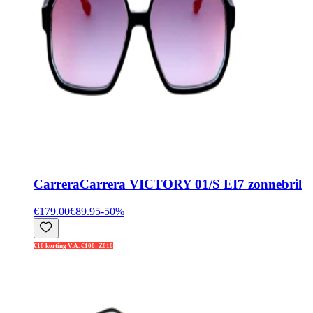
Carrera
Carrera VICTORY 01/S EI7 zonnebril
€179.00
€89.95
-
50
%
€10 korting V.A. €100: Z010