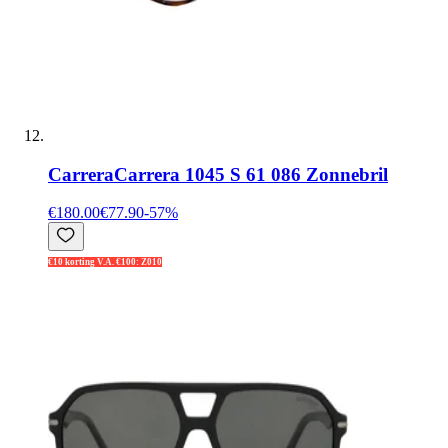
Carrera
Carrera 1045 S 61 086 Zonnebril
€180.00
€77.90
-
57
%
€10 korting V.A. €100: Z010