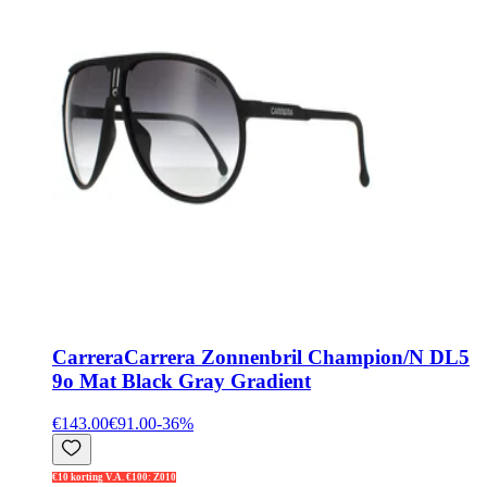
Carrera
Carrera Zonnenbril Champion/N DL5
9o Mat Black Gray Gradient
€143.00
€91.00
-
36
%
€10 korting V.A. €100: Z010