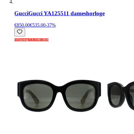
Gucci
Gucci YA125511 dameshorloge
€850.00
€535.00
-
37
%
€10 korting V.A. €100: Z010