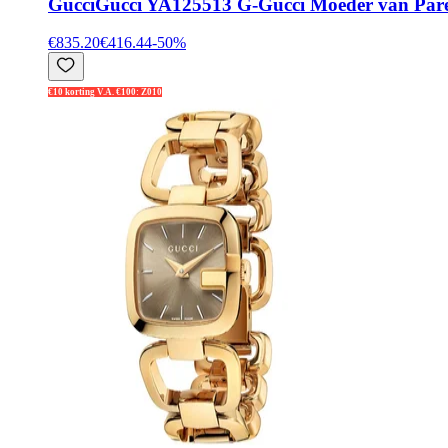
Gucci
Gucci YA125513 G-Gucci Moeder van Pare
€835.20
€416.44
-
50
%
€10 korting V.A. €100: Z010