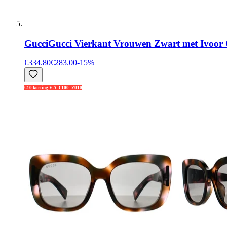
Gucci
Gucci Vierkant Vrouwen Zwart met Ivoor
€334.80
€283.00
-
15
%
€10 korting V.A. €100: Z010