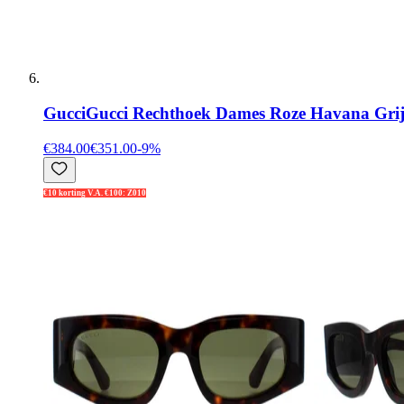
Gucci
Gucci Rechthoek Dames Roze Havana Gr
€384.00
€351.00
-
9
%
€10 korting V.A. €100: Z010