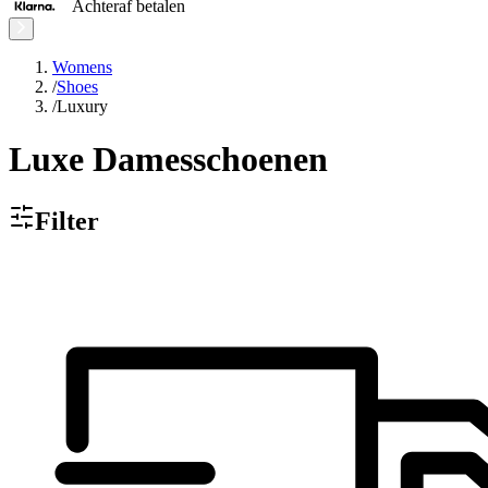
Achteraf betalen
Womens
/
Shoes
/
Luxury
Luxe Damesschoenen
Filter