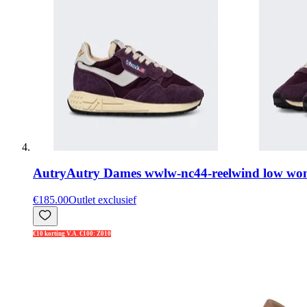
Autry
Autry Dames wwlw-nc44-reelwind low wo
€185.00
Outlet exclusief
€10 korting V.A. €100: Z010