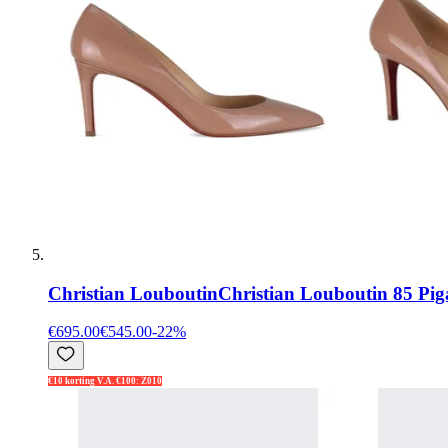
Christian Louboutin
Christian Louboutin 85 Pig
€695.00
€545.00
-
22
%
€10 korting V.A. €100: Z010