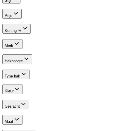
Stijl
Prijs
Korting %
Merk
Hakhoogte
Type hak
Kleur
Geslacht
Maat