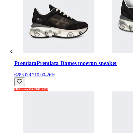
Premiata
Premiata Dames moerun sneaker
€285.00
€210.00
-
26
%
€10 korting V.A. €100: Z010