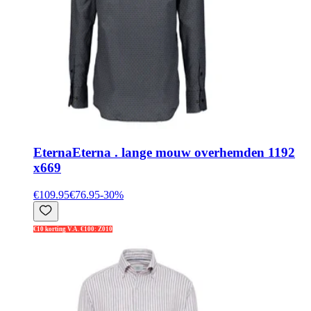
Eterna
Eterna . lange mouw overhemden 1192
x669
€109.95
€76.95
-
30
%
€10 korting V.A. €100: Z010