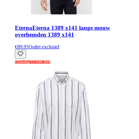
Eterna
Eterna 1389 x141 lange mouw
overhemden 1389 x141
€89.95
Outlet exclusief
€10 korting V.A. €100: Z010