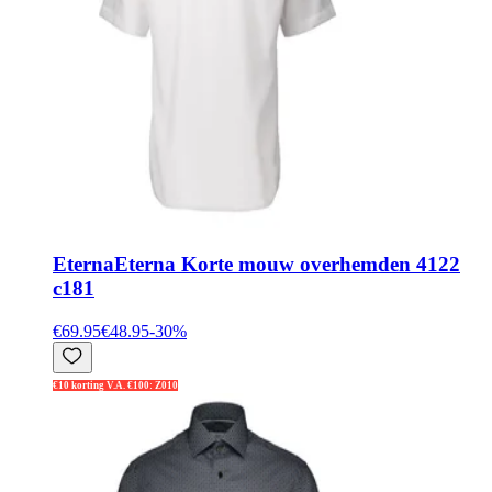
Eterna
Eterna Korte mouw overhemden 4122
c181
€69.95
€48.95
-
30
%
€10 korting V.A. €100: Z010