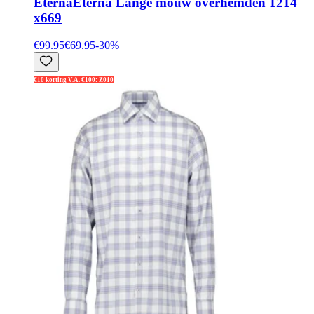
Eterna
Eterna Lange mouw overhemden 1214
x669
€99.95
€69.95
-
30
%
€10 korting V.A. €100: Z010