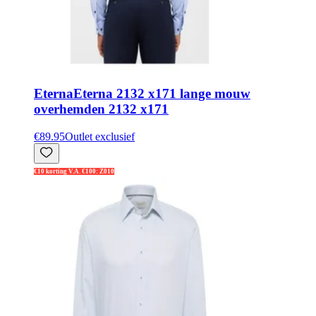
Eterna
Eterna 2132 x171 lange mouw
overhemden 2132 x171
€89.95
Outlet exclusief
€10 korting V.A. €100: Z010