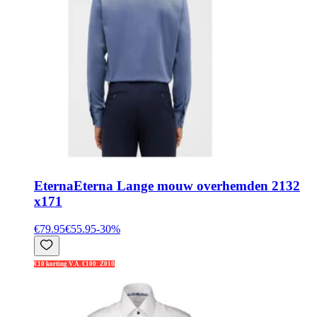
Eterna
Eterna Lange mouw overhemden 2132
x171
€79.95
€55.95
-
30
%
€10 korting V.A. €100: Z010