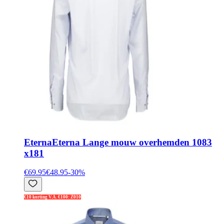
Eterna
Eterna Lange mouw overhemden 1083
x181
€69.95
€48.95
-
30
%
€10 korting V.A. €100: Z010