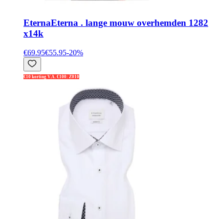
Eterna
Eterna . lange mouw overhemden 1282
x14k
€69.95
€55.95
-
20
%
€10 korting V.A. €100: Z010