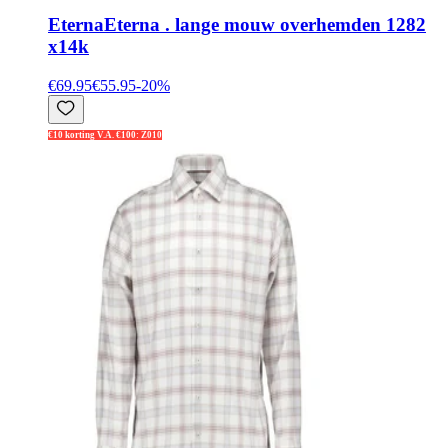
Eterna
Eterna . lange mouw overhemden 1282
x14k
€69.95
€55.95
-
20
%
€10 korting V.A. €100: Z010