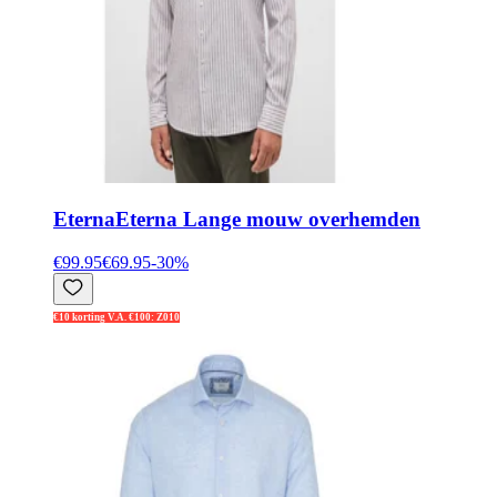
Eterna
Eterna Lange mouw overhemden
€99.95
€69.95
-
30
%
€10 korting V.A. €100: Z010