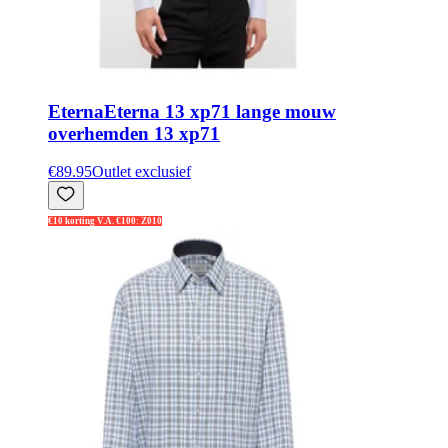
Eterna
Eterna 13 xp71 lange mouw
overhemden 13 xp71
€89.95
Outlet exclusief
€10 korting V.A. €100: Z010