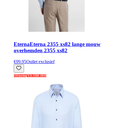
Eterna
Eterna 2355 xs82 lange mouw
overhemden 2355 xs82
€99.95
Outlet exclusief
€10 korting V.A. €100: Z010