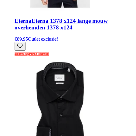
Eterna
Eterna 1378 x124 lange mouw
overhemden 1378 x124
€89.95
Outlet exclusief
€10 korting V.A. €100: Z010