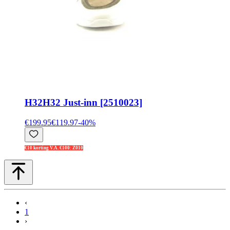
H32
H32 Just-inn [2510023]
€199.95
€119.97
-
40
%
€10 korting V.A. €100: Z010
‹
1
›