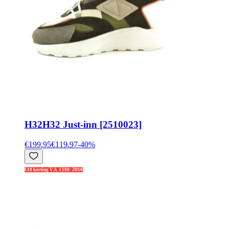
H32
H32 Just-inn [2510023]
€199.95
€119.97
-
40
%
€10 korting V.A. €100: Z010