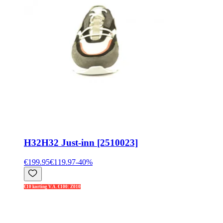
H32
H32 Just-inn [2510023]
€199.95
€119.97
-
40
%
€10 korting V.A. €100: Z010