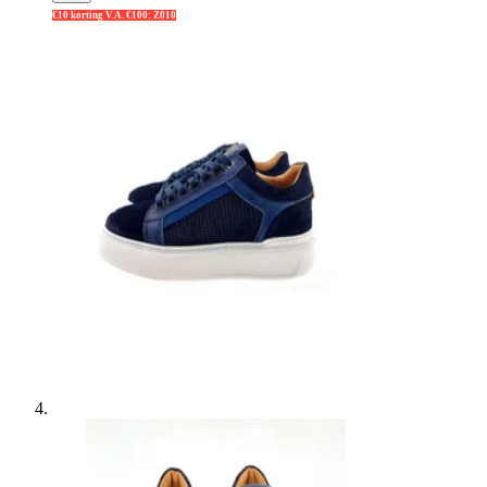
€10 korting V.A. €100: Z010