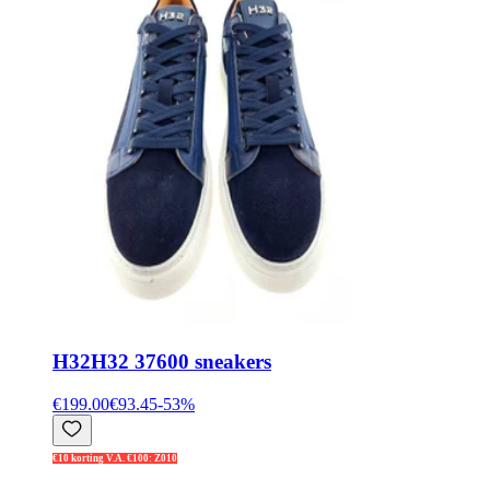
H32
H32 37600 sneakers
€199.00
€93.45
-
53
%
€10 korting V.A. €100: Z010