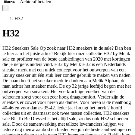
Achteraf betalen
H32
H32
H32 Sneakers Sale Op zoek naar H32 sneakers in de sale? Dan ben
je hier aan het juiste adres! Bekijk hier onze collectie H32 by Melik
sale en profiteer van de beste aanbiedingen van 2020 met kortingen
die je nergens anders vind. H32 by Melik H32 is een Nederlands
sneaker merk met een uniek concept voor het ontwerpen van een
luxury sneaker uit één stuk leer zonder gebruik te maken van naden.
De naam heeft het sneaker merk te danken aan Melik Alphan, de
man achter het sneaker merk. De op 32 jarige leeftijd begon met het
ontwerpen van sneakers. Het veerkrachtige voetbed van de
schoenen zorgt voor een zeer hoog draagcomfort. Verder zijn de
sneakers er zowel voor heren als dames. Voor heren is de maatboog
40-46 en voor dames 35-42. Ieder jaar brengt het merk 2 hoofd
collecties uit en daarnaast ook twee tussen collecties. H32 sneakers
sale Bij To Be Dressed is het altijd sale, zo dus ook H32 schoenen
sale. Door de samenwerking met talloze leveranciers krijgen we
iedere dag nieuw aanbod en bieden we jou de beste aanbiedingen en
scherpste prijzen aan in onze H32 heren en dames sale. Bekijk hier