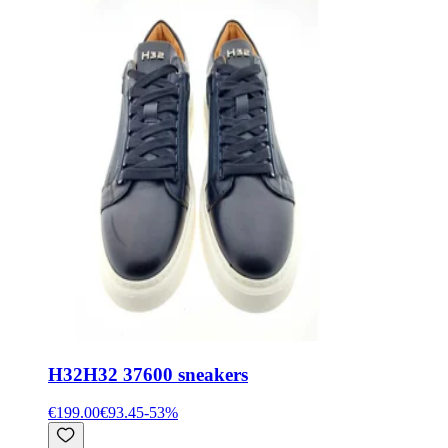
H32
H32 37600 sneakers
€199.00
€93.45
-
53
%