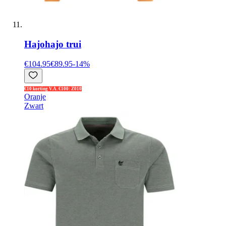
Hajo
hajo trui
€104.95
€89.95
-
14
%
€10 korting V.A. €100: Z010
Oranje
Zwart