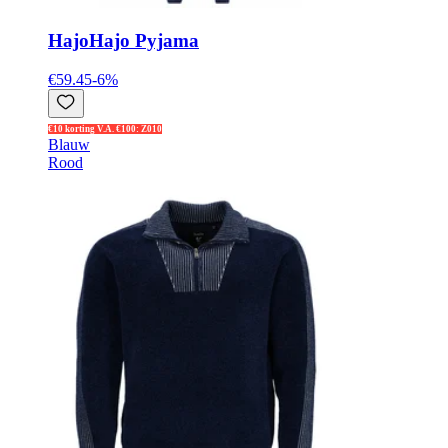
Hajo
Hajo Pyjama
€59.45
-
6
%
€10 korting V.A. €100: Z010
Blauw
Rood