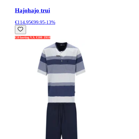
Hajo
hajo trui
€114.95
€99.95
-
13
%
€10 korting V.A. €100: Z010