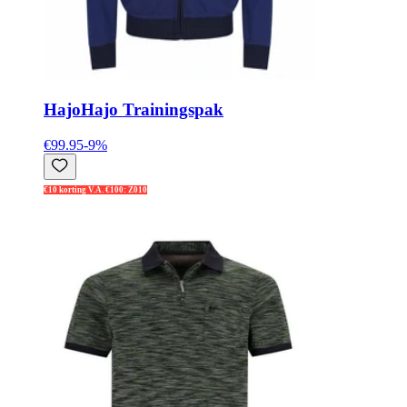
Hajo
Hajo Trainingspak
€99.95
-
9
%
€10 korting V.A. €100: Z010