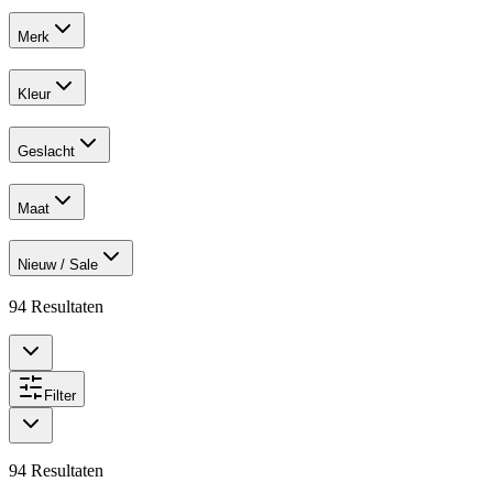
Merk
Kleur
Geslacht
Maat
Nieuw / Sale
94
Resultaten
Filter
94
Resultaten