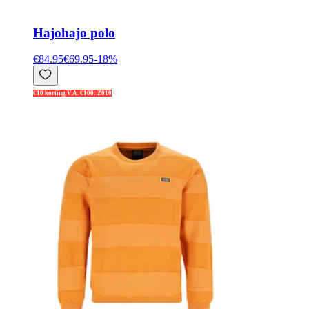
Hajo
hajo polo
€84.95
€69.95
-
18
%
€10 korting V.A. €100: Z010