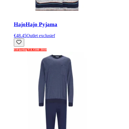
Hajo
Hajo Pyjama
€48.45
Outlet exclusief
€10 korting V.A. €100: Z010