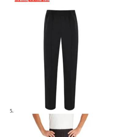
€10 korting V.A. €100: Z010