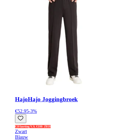
Hajo
Hajo Joggingbroek
€52.95
-
3
%
€10 korting V.A. €100: Z010
Zwart
Blauw