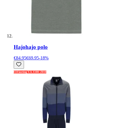
Hajo
hajo polo
€84.95
€69.95
-
18
%
€10 korting V.A. €100: Z010