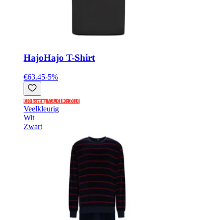
Hajo
Hajo T-Shirt
€63.45
-
5
%
€10 korting V.A. €100: Z010
Veelkleurig
Wit
Zwart