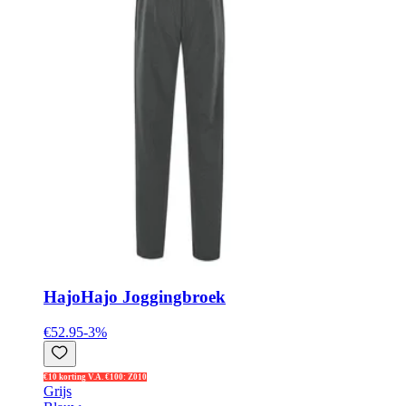
Hajo
Hajo Joggingbroek
€52.95
-
3
%
€10 korting V.A. €100: Z010
Grijs