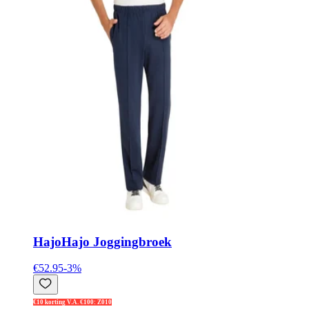
Hajo
Hajo Joggingbroek
€52.95
-
3
%
€10 korting V.A. €100: Z010