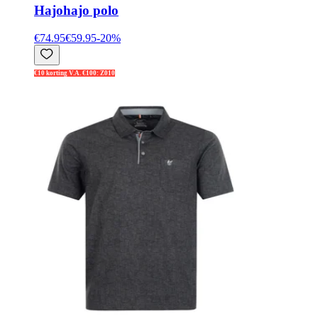
Hajo
hajo polo
€74.95
€59.95
-
20
%
€10 korting V.A. €100: Z010