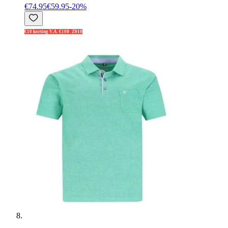
€74.95
€59.95
-
20
%
€10 korting V.A. €100: Z010