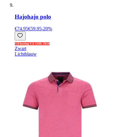
Hajo
hajo polo
€74.95
€59.95
-
20
%
€10 korting V.A. €100: Z010
Zwart
Lichtblauw