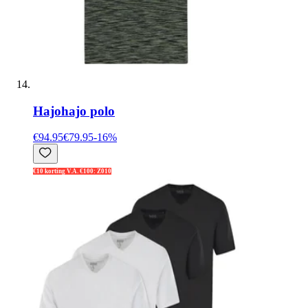
Hajo
hajo polo
€94.95
€79.95
-
16
%
€10 korting V.A. €100: Z010