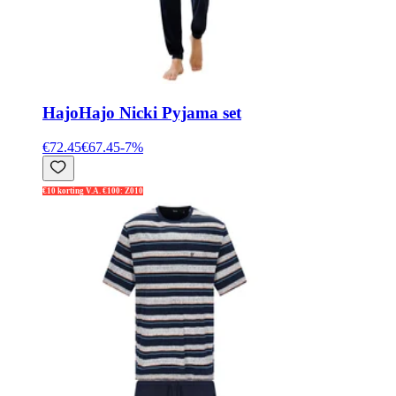
Hajo
Hajo Nicki Pyjama set
€72.45
€67.45
-
7
%
€10 korting V.A. €100: Z010