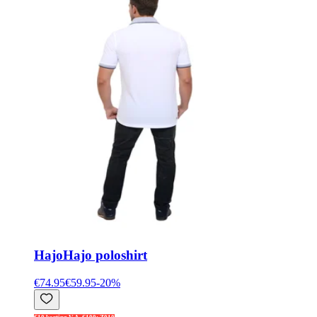
Hajo
Hajo poloshirt
€74.95
€59.95
-
20
%