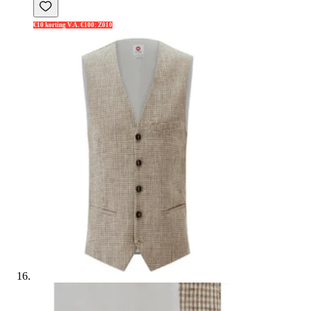
€10 korting V.A. €100: Z010