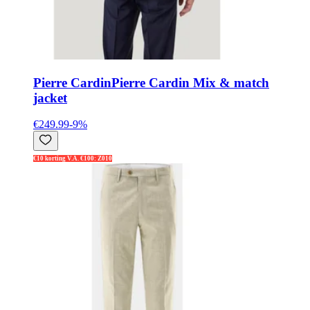
Pierre Cardin
Pierre Cardin Mix & match
jacket
€249.99
-
9
%
€10 korting V.A. €100: Z010