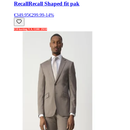
Recall
Recall Shaped fit pak
€349.95
€299.99
-
14
%
€10 korting V.A. €100: Z010