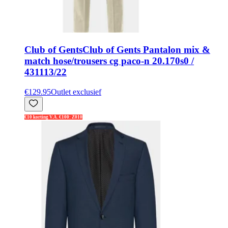
Club of Gents
Club of Gents Pantalon mix &
match hose/trousers cg paco-n 20.170s0 /
431113/22
€129.95
Outlet exclusief
€10 korting V.A. €100: Z010