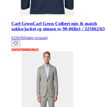
Carl Gross
Carl Gross Colbert mix & match
sakko/jacket cg simson sv 90-068n1 / 325062/63
€259.95
Outlet exclusief
€10 korting V.A. €100: Z010