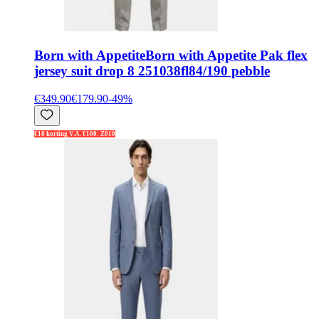
Born with Appetite
Born with Appetite Pak flex
jersey suit drop 8 251038fl84/190 pebble
€349.90
€179.90
-
49
%
€10 korting V.A. €100: Z010