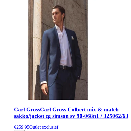
Carl Gross
Carl Gross Colbert mix & match
sakko/jacket cg simson sv 90-068n1 / 325062/63
€259.95
Outlet exclusief