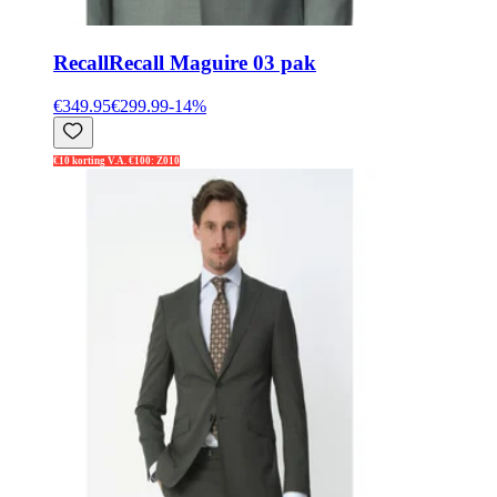
Recall
Recall Maguire 03 pak
€349.95
€299.99
-
14
%
€10 korting V.A. €100: Z010