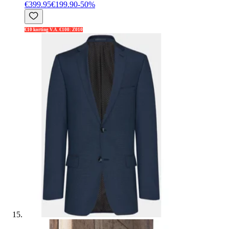
€399.95
€199.90
-
50
%
€10 korting V.A. €100: Z010