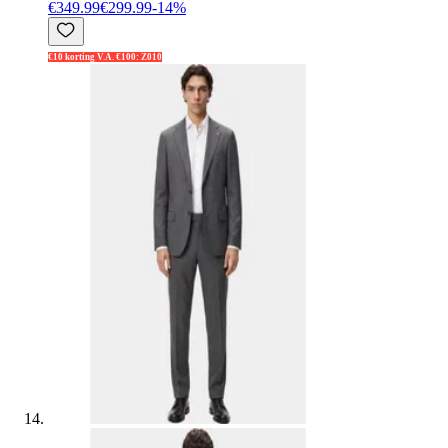
€349.99
€299.99
-
14
%
€10 korting V.A. €100: Z010