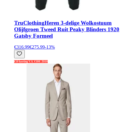
TruClothing
Heren 3-delige Wolkostuum
Olijfgroen Tweed Ruit Peaky Blinders 1920
Gatsby Formeel
€316.99
€275.99
-
13
%
€10 korting V.A. €100: Z010