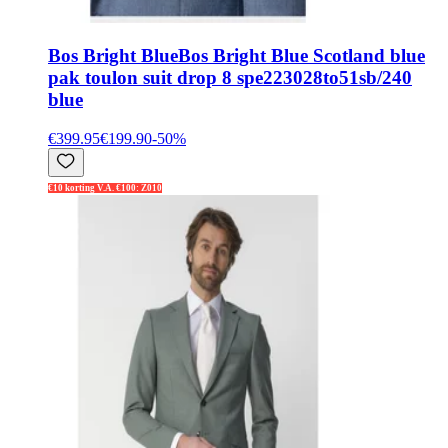
Bos Bright Blue
Bos Bright Blue Scotland blue
pak toulon suit drop 8 spe223028to51sb/240
blue
€399.95
€199.90
-
50
%
€10 korting V.A. €100: Z010