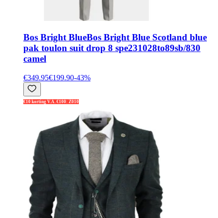
Bos Bright Blue
Bos Bright Blue Scotland blue
pak toulon suit drop 8 spe231028to89sb/830
camel
€349.95
€199.90
-
43
%
€10 korting V.A. €100: Z010