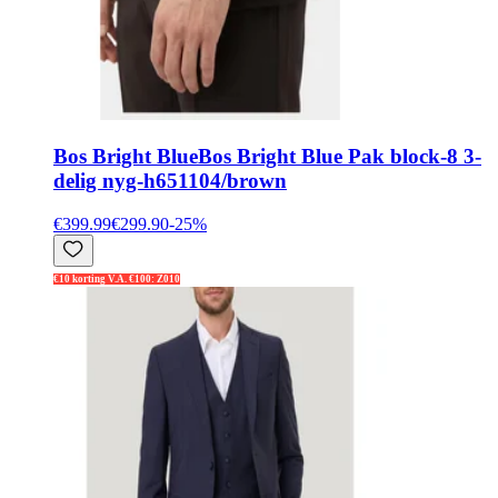
Bos Bright Blue
Bos Bright Blue Pak block-8 3-
delig nyg-h651104/brown
€399.99
€299.90
-
25
%
€10 korting V.A. €100: Z010