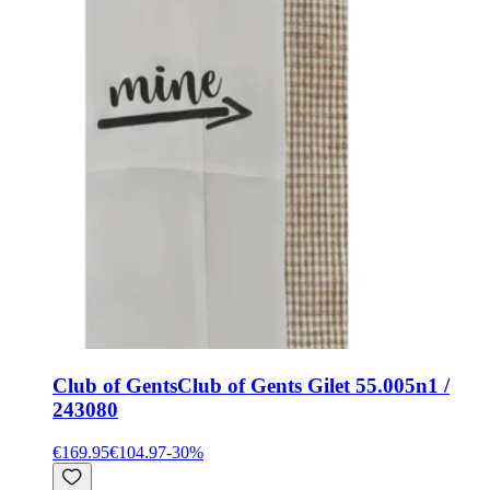
Club of Gents
Club of Gents Gilet 55.005n1 /
243080
€169.95
€104.97
-
30
%