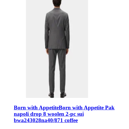
Born with Appetite
Born with Appetite Pak
napoli drop 8 woolen 2-pc sui
bwa243028na40/871 coffee