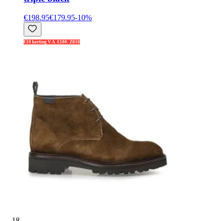
€198.95
€179.95
-
10
%
€10 korting V.A. €100: Z010