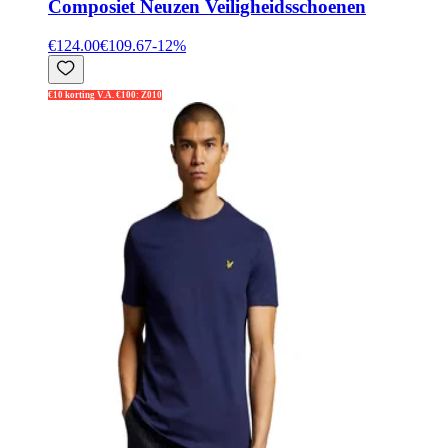
Composiet Neuzen Veiligheidsschoenen
€124.00
€109.67
-
12
%
€10 korting V.A. €100: Z010