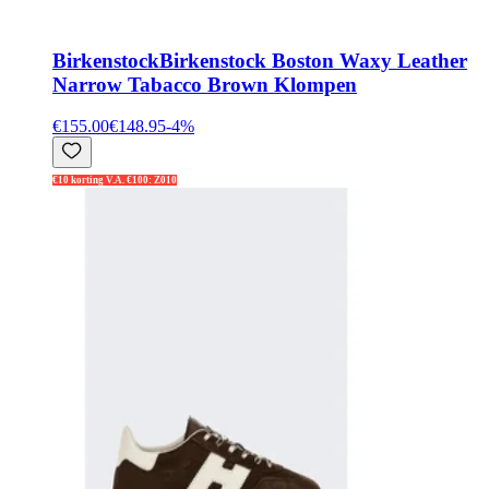
Birkenstock
Birkenstock Boston Waxy Leather
Narrow Tabacco Brown Klompen
€155.00
€148.95
-
4
%
€10 korting V.A. €100: Z010