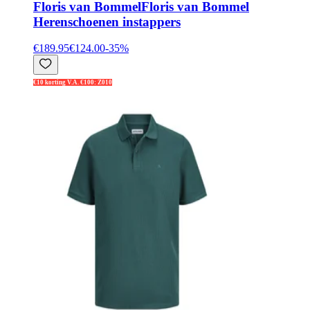
Floris van Bommel
Floris van Bommel
Herenschoenen instappers
€189.95
€124.00
-
35
%
€10 korting V.A. €100: Z010