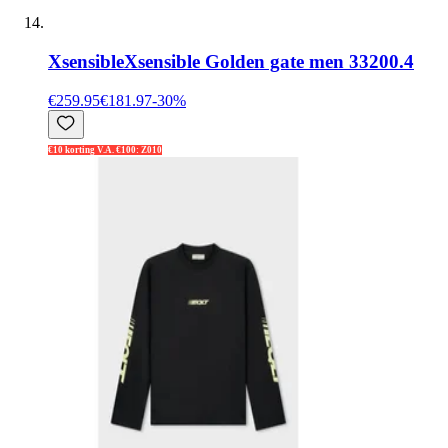
Xsensible
Xsensible Golden gate men 33200.4
€259.95
€181.97
-
30
%
€10 korting V.A. €100: Z010