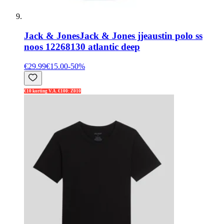
Jack & Jones
Jack & Jones jjeaustin polo ss
noos 12268130 atlantic deep
€29.99
€15.00
-
50
%
€10 korting V.A. €100: Z010