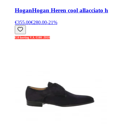
Hogan
Hogan Heren cool allacciato h
€355.00
€280.00
-
21
%
€10 korting V.A. €100: Z010