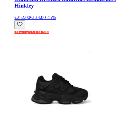
Hinkley
€252.00
€138.00
-
45
%
€10 korting V.A. €100: Z010