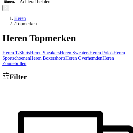
Achteraf betalen
Heren
/
Topmerken
Heren Topmerken
Heren T-Shirts
Heren Sneakers
Heren Sweaters
Heren Polo's
Heren
Sportschoenen
Heren Boxershorts
Heren Overhemden
Heren
Zonnebrillen
Filter