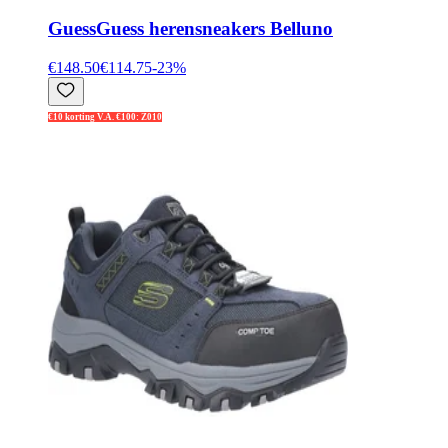
Guess
Guess herensneakers Belluno
€148.50
€114.75
-
23
%
€10 korting V.A. €100: Z010