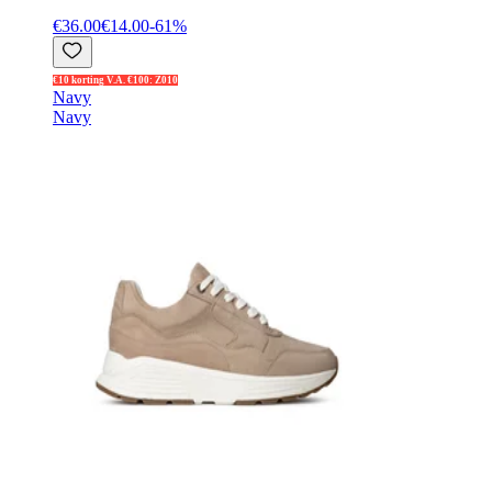
€36.00
€14.00
-
61
%
€10 korting V.A. €100: Z010
Navy
Navy