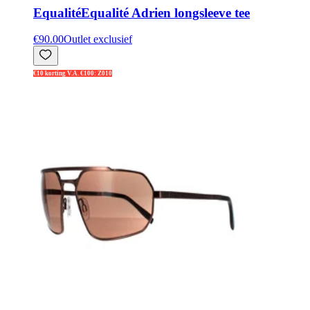
Equalité
Equalité Adrien longsleeve tee
€90.00
Outlet exclusief
€10 korting V.A. €100: Z010