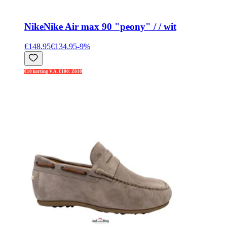
Nike
Nike Air max 90 "peony" / / wit
€148.95
€134.95
-
9
%
€10 korting V.A. €100: Z010