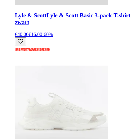
Lyle & Scott
Lyle & Scott Basic 3-pack T-shirt
zwart
€40.00
€16.00
-
60
%
€10 korting V.A. €100: Z010