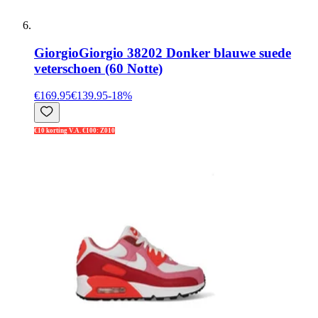
Giorgio
Giorgio 38202 Donker blauwe suede
veterschoen (60 Notte)
€169.95
€139.95
-
18
%
€10 korting V.A. €100: Z010