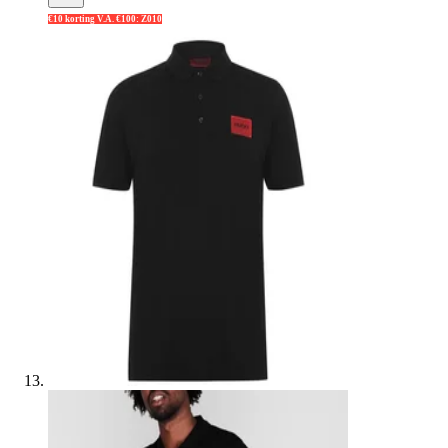
€10 korting V.A. €100: Z010