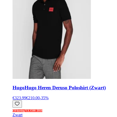
Hugo
Hugo Heren Deruso Poloshirt (Zwart)
€323.99
€210.00
-
35
%
€10 korting V.A. €100: Z010
Zwart