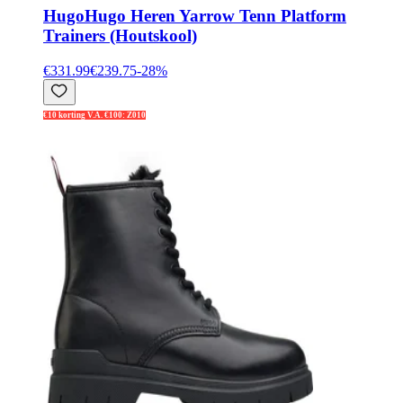
Hugo
Hugo Heren Yarrow Tenn Platform
Trainers (Houtskool)
€331.99
€239.75
-
28
%
€10 korting V.A. €100: Z010