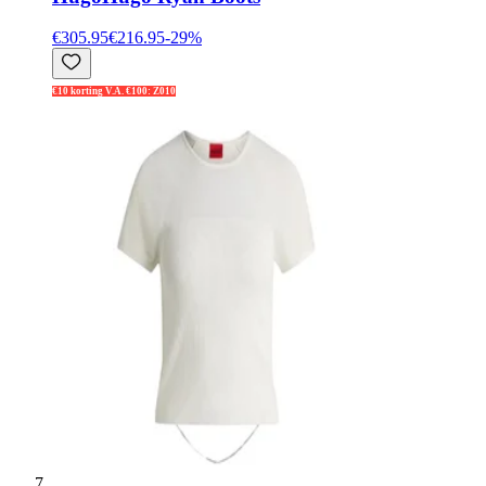
€305.95
€216.95
-
29
%
€10 korting V.A. €100: Z010