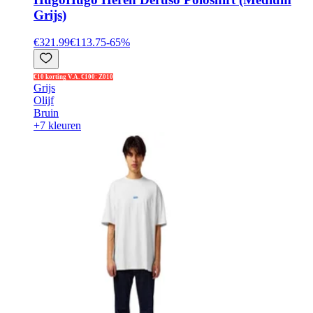
Grijs)
€321.99
€113.75
-
65
%
€10 korting V.A. €100: Z010
Grijs
Olijf
Bruin
+7 kleuren