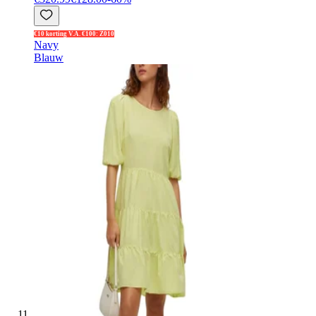
€10 korting V.A. €100: Z010
Navy
Blauw