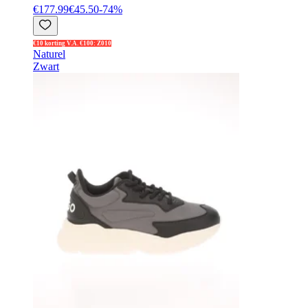
€177.99
€45.50
-
74
%
€10 korting V.A. €100: Z010
Naturel
Zwart