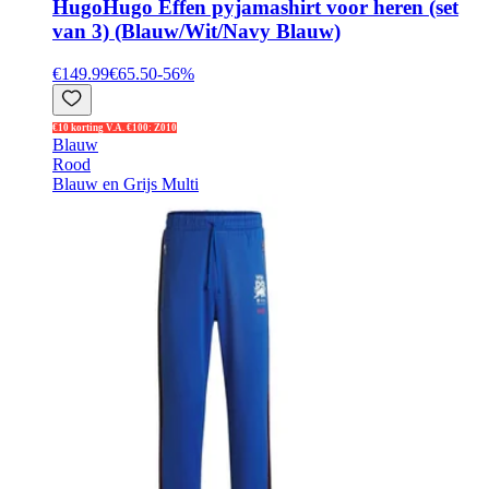
Hugo
Hugo Effen pyjamashirt voor heren (set
van 3) (Blauw/Wit/Navy Blauw)
€149.99
€65.50
-
56
%
€10 korting V.A. €100: Z010
Blauw
Rood
Blauw en Grijs Multi