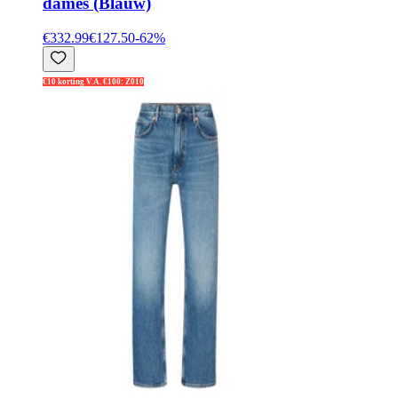
dames (Blauw)
€332.99
€127.50
-
62
%
€10 korting V.A. €100: Z010