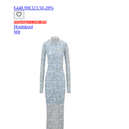
€448.99
€323.50
-
28
%
€10 korting V.A. €100: Z010
Houtskool
Wit