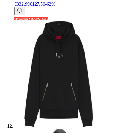
€332.99
€127.50
-
62
%
€10 korting V.A. €100: Z010