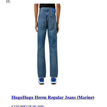
Hugo
Hugo Heren Regular Jeans (Marine)
€320.99
€128.00
-
60
%