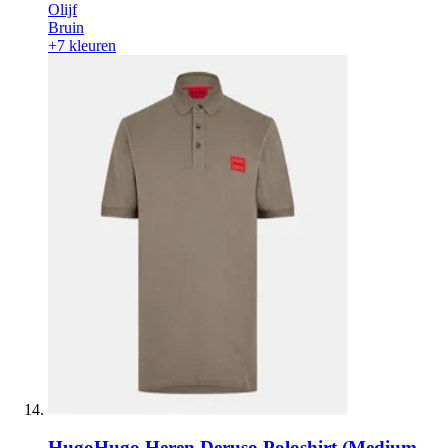
Olijf
Bruin
+7 kleuren
Hugo
Hugo Heren Deruso Poloshirt (Medium