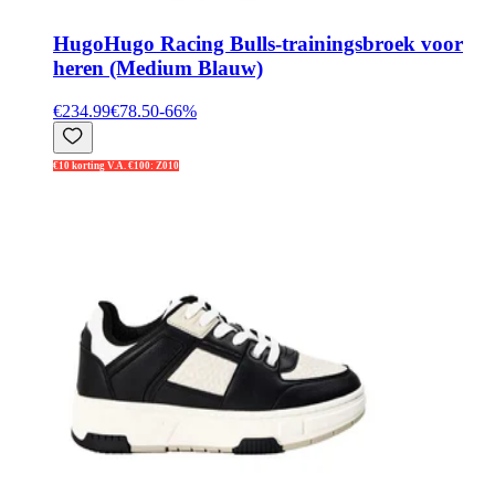
Hugo
Hugo Racing Bulls-trainingsbroek voor
heren (Medium Blauw)
€234.99
€78.50
-
66
%
€10 korting V.A. €100: Z010