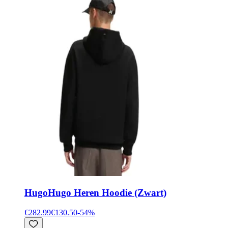
Hugo
Hugo Heren Hoodie (Zwart)
€282.99
€130.50
-
54
%