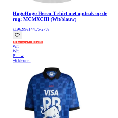
Hugo
Hugo Heren-T-shirt met opdruk op de
rug: MCMXCIII (Wit/blauw)
€196.99
€144.75
-
27
%
€10 korting V.A. €100: Z010
Wit
Wit
Blauw
+6 kleuren