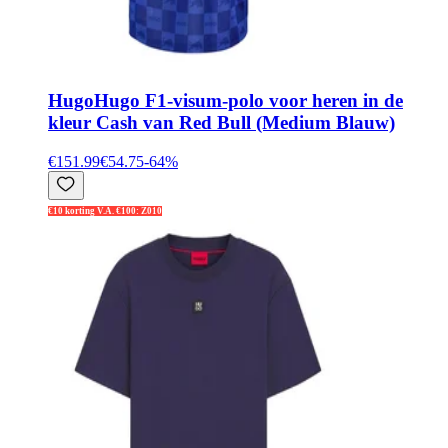
Hugo
Hugo F1-visum-polo voor heren in de
kleur Cash van Red Bull (Medium Blauw)
€151.99
€54.75
-
64
%
€10 korting V.A. €100: Z010