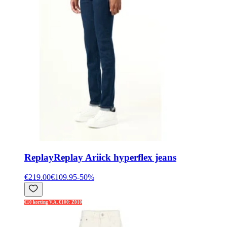
Replay
Replay Ariick hyperflex jeans
€219.00
€109.95
-
50
%
€10 korting V.A. €100: Z010