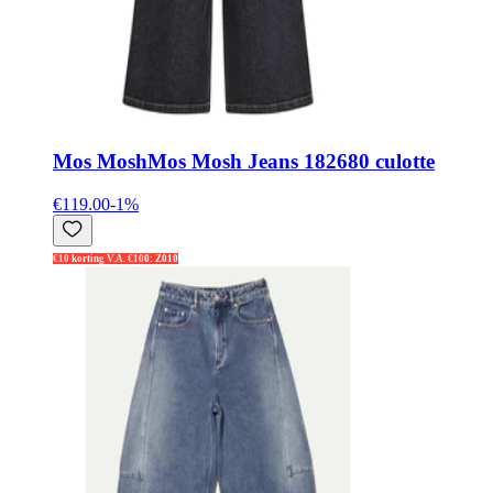
Mos Mosh
Mos Mosh Jeans 182680 culotte
€119.00
-
1
%
€10 korting V.A. €100: Z010