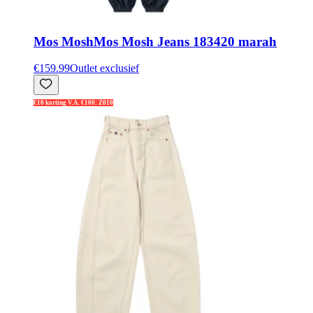
Mos Mosh
Mos Mosh Jeans 183420 marah
€159.99
Outlet exclusief
€10 korting V.A. €100: Z010