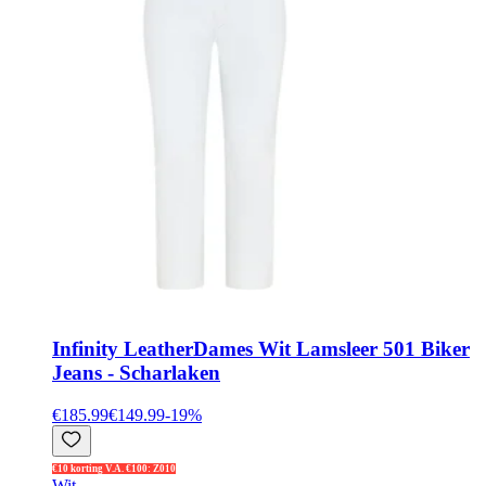
Infinity Leather
Dames Wit Lamsleer 501 Biker
Jeans - Scharlaken
€185.99
€149.99
-
19
%
€10 korting V.A. €100: Z010
Wit