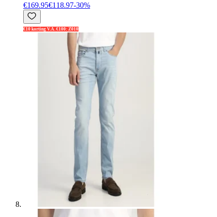
€169.95
€118.97
-
30
%
€10 korting V.A. €100: Z010