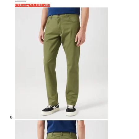
€10 korting V.A. €100: Z010