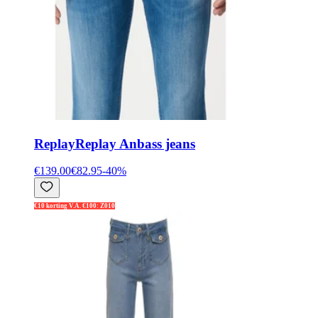
Replay
Replay Anbass jeans
€139.00
€82.95
-
40
%
€10 korting V.A. €100: Z010