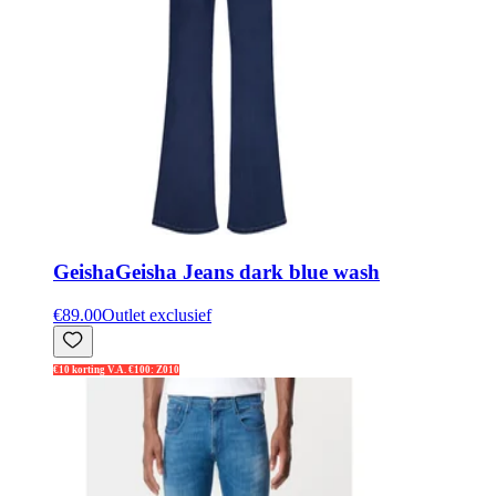
Geisha
Geisha Jeans dark blue wash
€89.00
Outlet exclusief
€10 korting V.A. €100: Z010