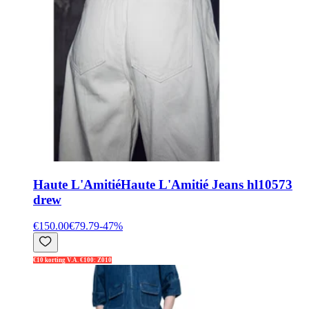
Haute L'Amitié
Haute L'Amitié Jeans hl10573
drew
€150.00
€79.79
-
47
%
€10 korting V.A. €100: Z010