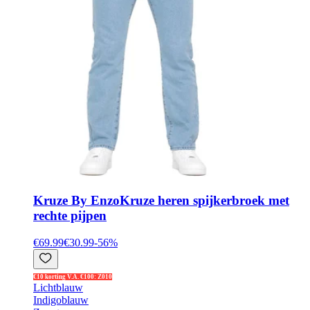
Kruze By Enzo
Kruze heren spijkerbroek met
rechte pijpen
€69.99
€30.99
-
56
%
€10 korting V.A. €100: Z010
Lichtblauw
Indigoblauw