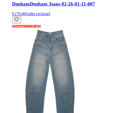
Denham
Denham Jeans 02-26-01-11-007
€179.00
Outlet exclusief
€10 korting V.A. €100: Z010