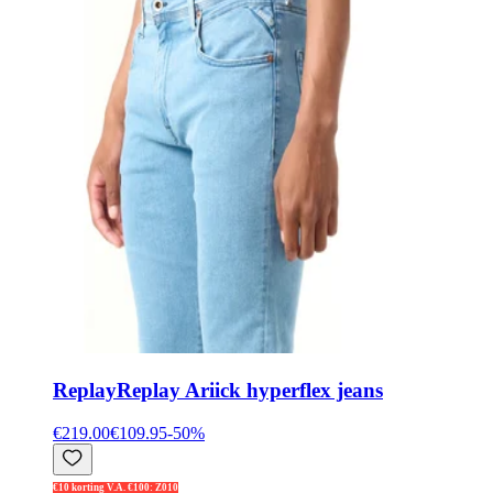
Replay
Replay Ariick hyperflex jeans
€219.00
€109.95
-
50
%
€10 korting V.A. €100: Z010