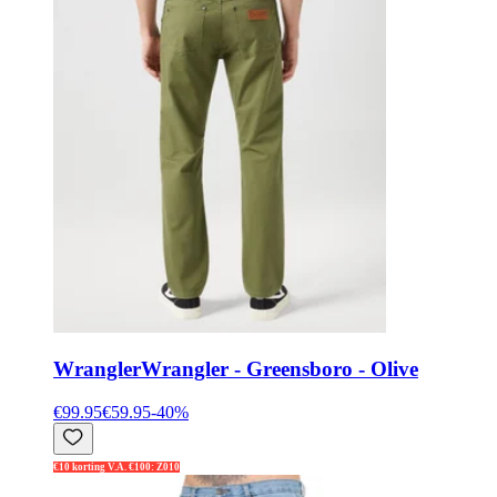
Wrangler
Wrangler - Greensboro - Olive
€99.95
€59.95
-
40
%
€10 korting V.A. €100: Z010