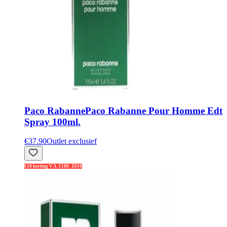
Paco Rabanne
Paco Rabanne Pour Homme Edt
Spray 100ml.
€37.90
Outlet exclusief
€10 korting V.A. €100: Z010