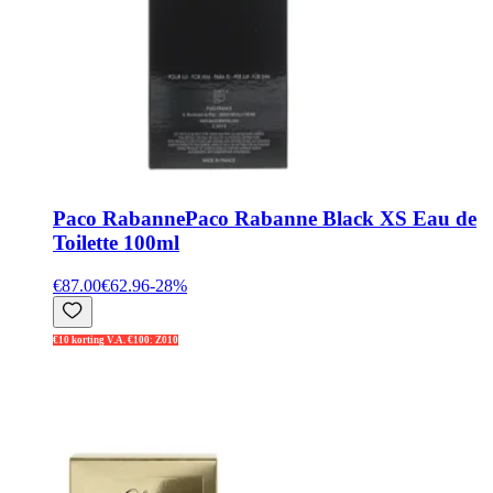
Paco Rabanne
Paco Rabanne Black XS Eau de
Toilette 100ml
€87.00
€62.96
-
28
%
€10 korting V.A. €100: Z010