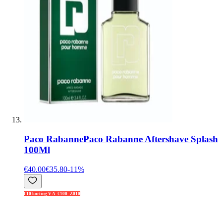
Paco Rabanne
Paco Rabanne Aftershave Splash
100Ml
€40.00
€35.80
-
11
%
€10 korting V.A. €100: Z010