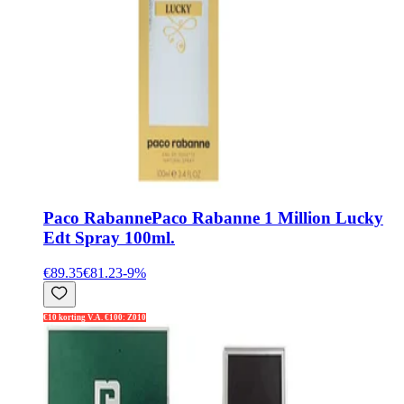
Paco Rabanne
Paco Rabanne 1 Million Lucky
Edt Spray 100ml.
€89.35
€81.23
-
9
%
€10 korting V.A. €100: Z010