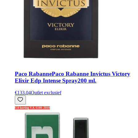
Paco Rabanne
Paco Rabanne Invictus Victory
Elixir Edp Intense Spray200 ml.
€133.04
Outlet exclusief
€10 korting V.A. €100: Z010