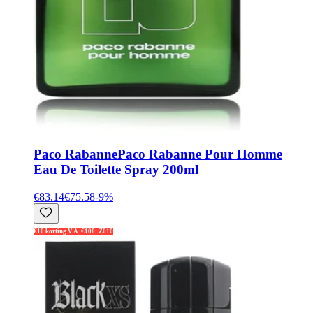
Paco Rabanne
Paco Rabanne Pour Homme
Eau De Toilette Spray 200ml
€83.14
€75.58
-
9
%
€10 korting V.A. €100: Z010