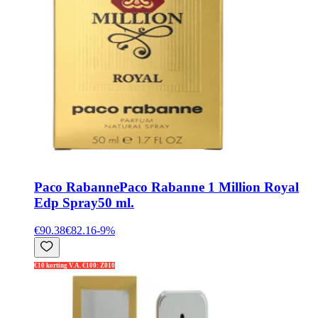
Paco Rabanne
Paco Rabanne 1 Million Royal
Edp Spray50 ml.
€90.38
€82.16
-
9
%
€10 korting V.A. €100: Z010