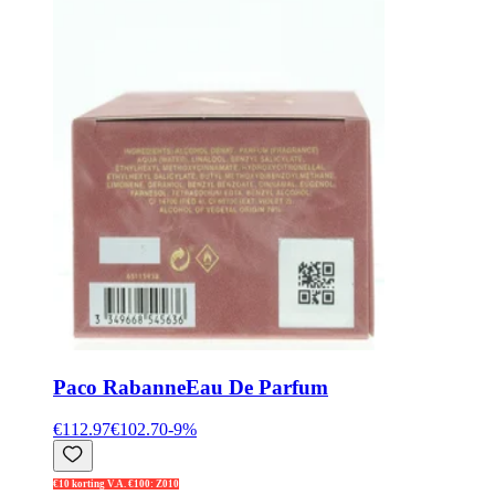
Paco Rabanne
Eau De Parfum
€112.97
€102.70
-
9
%
€10 korting V.A. €100: Z010