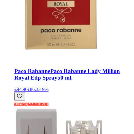
Paco Rabanne
Paco Rabanne Lady Million
Royal Edp Spray50 ml.
€94.96
€86.33
-
9
%
€10 korting V.A. €100: Z010