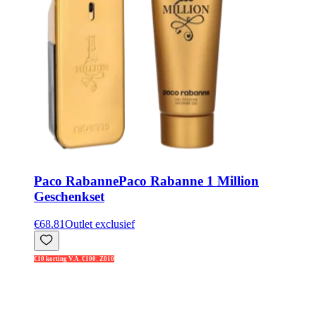
Paco Rabanne
Paco Rabanne 1 Million
Geschenkset
€68.81
Outlet exclusief
€10 korting V.A. €100: Z010