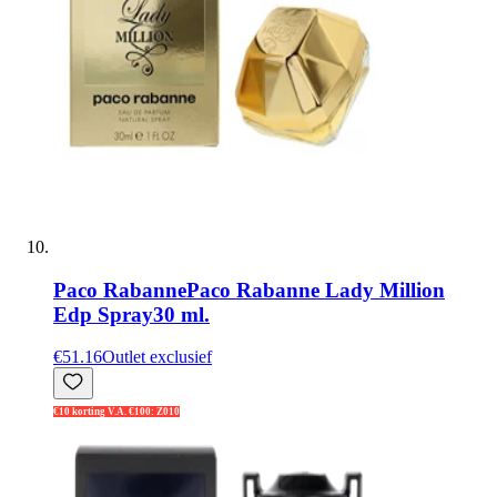
Paco Rabanne
Paco Rabanne Lady Million
Edp Spray30 ml.
€51.16
Outlet exclusief
€10 korting V.A. €100: Z010