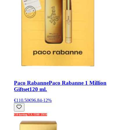
Paco Rabanne
Paco Rabanne 1 Million
Giftset120 ml.
€110.50
€96.84
-
12
%
€10 korting V.A. €100: Z010