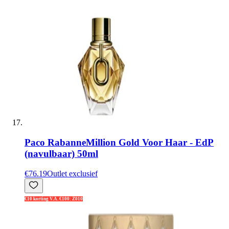
Paco Rabanne
Million Gold Voor Haar - EdP
(navulbaar) 50ml
€76.19
Outlet exclusief
€10 korting V.A. €100: Z010