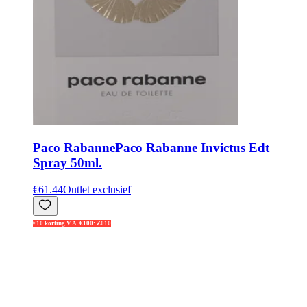
Paco Rabanne
Paco Rabanne Invictus Edt
Spray 50ml.
€61.44
Outlet exclusief
€10 korting V.A. €100: Z010