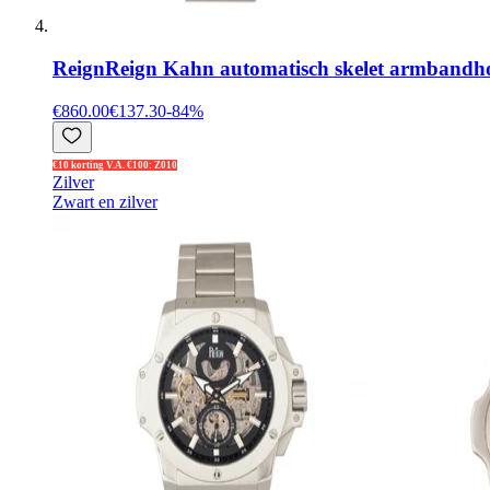
Reign
Reign Kahn automatisch skelet armbandh
€860.00
€137.30
-
84
%
€10 korting V.A. €100: Z010
Zilver
Zwart en zilver