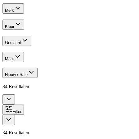
Merk
Kleur
Geslacht
Maat
Nieuw / Sale
34
Resultaten
Filter
34
Resultaten