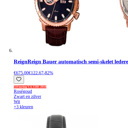
Reign
Reign Bauer automatisch semi-skelet leder
€675.00
€122.67
-
82
%
€10 korting V.A. €100: Z010
Roségoud
Zwart en zilver
Wit
+3 kleuren