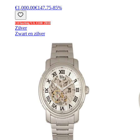
€1,000.00
€147.75
-
85
%
€10 korting V.A. €100: Z010
Zilver
Zwart en zilver