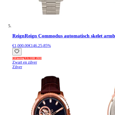
Reign
Reign Commodus automatisch skelet arm
€1,000.00
€146.25
-
85
%
€10 korting V.A. €100: Z010
Zwart en zilver
Zilver